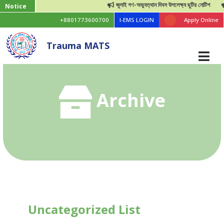
জুলাই গণ-অভ্যুত্থান দিবস উপলেক্ষ্য ছুটির নোটিশ
জ
Notice
+8801773600700
I-EMS LOGIN
Apply Online
Trauma MATS
Archive
Uncategorized List