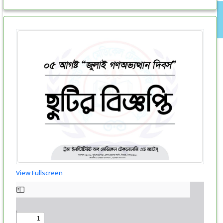
View Fullscreen
Skip
to
PDF
content