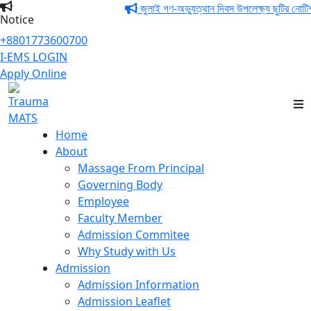
জুলাই গণ-অভ্যুত্থান দিবস উপলেক্ষ্য ছুটির নোটিশ
Notice
+8801773600700
I-EMS LOGIN
Apply Online
Trauma MATS
Home
About
Massage From Principal
Governing Body
Employee
Faculty Member
Admission Commitee
Why Study with Us
Admission
Admission Information
Admission Leaflet