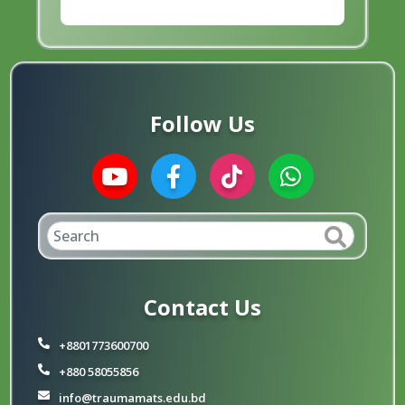
Follow Us
Contact Us
+8801773600700
+880 58055856
info@traumamats.edu.bd