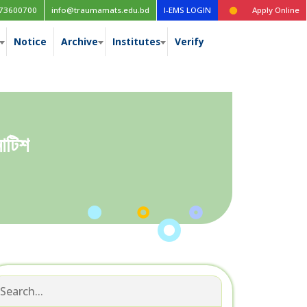
ার ফরমফিলাপ বিজ্ঞপ্তি
০৫ আগষ্ট জুলাই গণঅভ্যত্থান দিবস এর ছুটির বিজ্ঞপ্তি
ডিসেম্বর-২০২৩ইং পরী
73600700
info@traumamats.edu.bd
I-EMS LOGIN
Apply Online
Notice
Archive
Institutes
Verify
নোটিশ