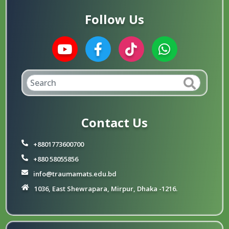
Follow Us
Contact Us
+8801773600700
+880 58055856
info@traumamats.edu.bd
1036, East Shewrapara, Mirpur, Dhaka -1216.