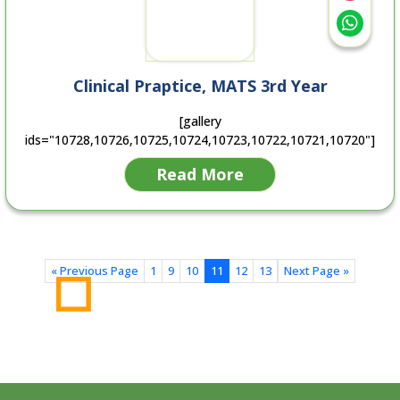
Clinical Praptice, MATS 3rd Year
[gallery
ids="10728,10726,10725,10724,10723,10722,10721,10720"]
Read More
« Previous Page
1
9
10
11
12
13
Next Page »