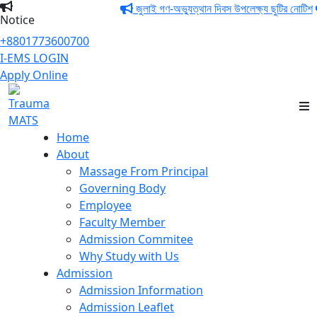
জুলাই গণ-অভ্যুত্থান দিবস উপলেক্ষ্য ছুটির নোটিশ
জ
Notice
+8801773600700
I-EMS LOGIN
Apply Online
Trauma MATS
Home
About
Massage From Principal
Governing Body
Employee
Faculty Member
Admission Commitee
Why Study with Us
Admission
Admission Information
Admission Leaflet