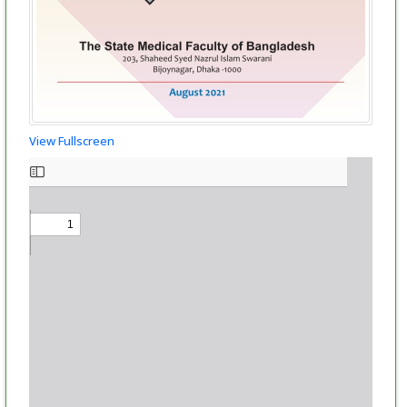
View Fullscreen
Skip
to
PDF
content