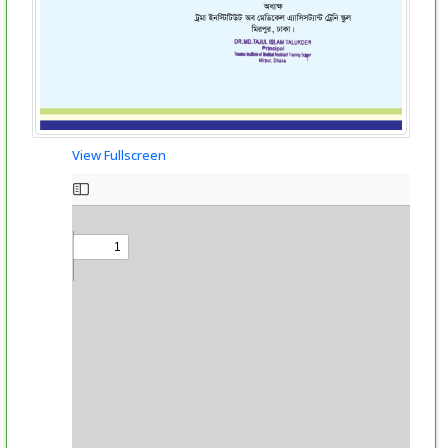
View Fullscreen
Skip
to
PDF
content