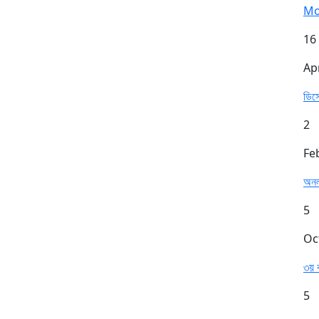
Mo
16
Ap
ডিস
2
Fe
অনল
5
Oc
৩য় ব
5