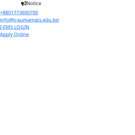
Notice
+8801773600700
info@traumamats.edu.bd
I-EMS LOGIN
Apply Online