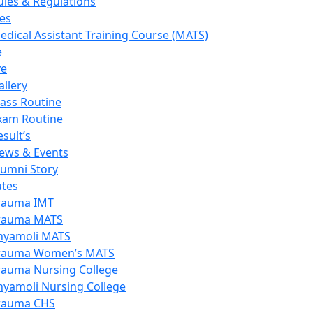
ules & Regulations
es
edical Assistant Training Course (MATS)
e
ve
allery
lass Routine
xam Routine
esult’s
ews & Events
lumni Story
utes
rauma IMT
rauma MATS
hyamoli MATS
rauma Women’s MATS
rauma Nursing College
hyamoli Nursing College
rauma CHS