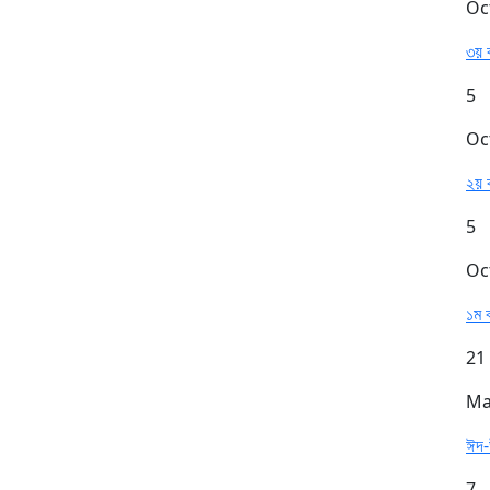
Oc
৩য় ব
5
Oc
২য় ব
5
Oc
১ম ব
21
Ma
ঈদ-
7