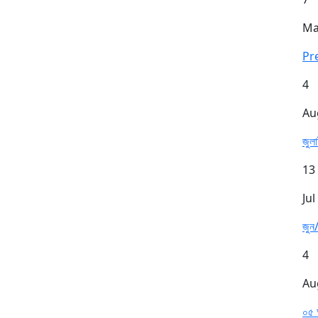
Ma
Pr
4
Au
জুল
13
Jul
জুন/
4
Au
০৫ 