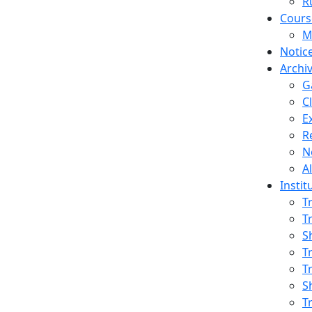
R
Cours
M
Notic
S
Archi
G
C
E
R
N
A
Instit
T
T
S
T
T
S
T