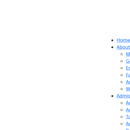
Home
About
M
G
E
F
A
W
Admis
A
A
T
A