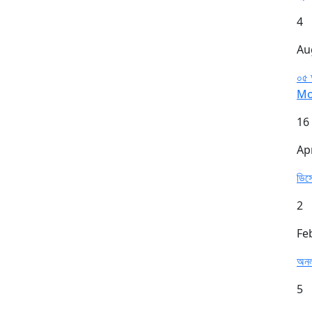
4
Au
০৫ 
Mo
16
Ap
ডিস
2
Fe
অনল
5