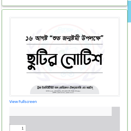
View Fullscreen
Skip
to
PDF
content