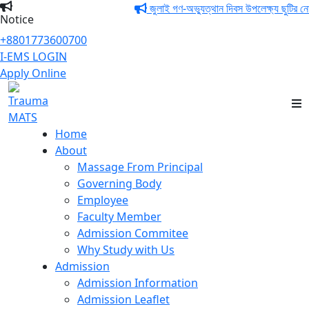
জুলাই গণ-অভ্যুত্থান দিবস উপলেক্ষ্য ছুটির নোটিশ
Notice
+8801773600700
I-EMS LOGIN
Apply Online
Trauma MATS
Home
About
Massage From Principal
Governing Body
Employee
Faculty Member
Admission Commitee
Why Study with Us
Admission
Admission Information
Admission Leaflet