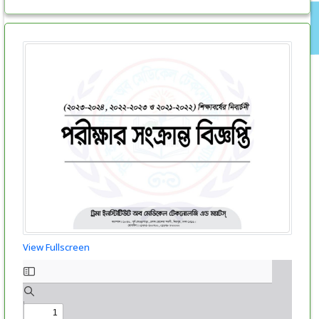
View Fullscreen
Skip
to
PDF
content